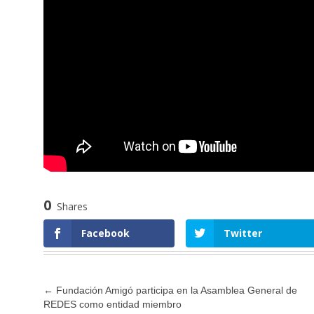
0
Shares
Facebook
Twitter
←
Fundación Amigó participa en la Asamblea General de
REDES como entidad miembro