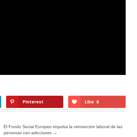
Pinterest
Like
6
El Fondo Social Europeo impulsa la reinserción laboral de las
personas con adicciones
→