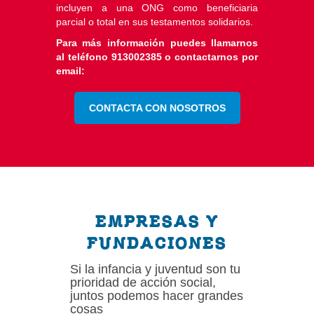
incluyen a una ONG como beneficiaria
parcial o total en sus testamentos solidarios.
Para más información puedes llamarnos
al teléfono 913002385 o contactarnos por
email:
CONTACTA CON NOSOTROS
EMPRESAS Y
FUNDACIONES
Si la infancia y juventud son tu
prioridad de acción social,
juntos podemos hacer grandes
cosas