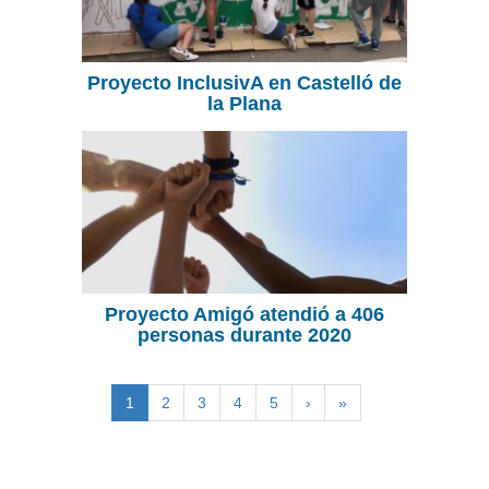
Proyecto InclusivA en Castelló de
la Plana
Proyecto Amigó atendió a 406
personas durante 2020
1
2
3
4
5
›
»